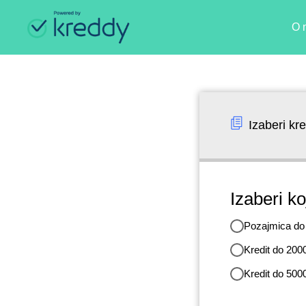
O 
Izaberi kre
Izaberi koj
Pozajmica d
Kredit do 20
Kredit do 50