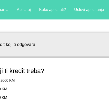
nama
Apliciraj
Kako aplicirati?
Uslovi apliciranja
dit koji ti odgovara
i ti kredit treba?
o 2000 KM
00 KM
00 KM